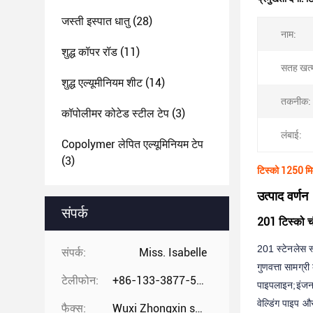
जस्ती इस्पात धातु
(28)
नाम:
शुद्ध कॉपर रॉड
(11)
सतह खत्
शुद्ध एल्यूमीनियम शीट
(14)
तकनीक:
कॉपोलीमर कोटेड स्टील टेप
(3)
लंबाई:
Copolymer लेपित एल्यूमिनियम टेप
(3)
टिस्को 1250 मि
उत्पाद वर्णन
संपर्क
201 टिस्को चौ
201 स्टेनलेस स
संपर्क:
Miss. Isabelle
गुणवत्ता सामग्री
टेलीफोन:
+86-133-3877-5875
पाइपलाइन;
इंजन
वेल्डिंग पाइप 
फैक्स:
Wuxi Zhongxin special steel co.,