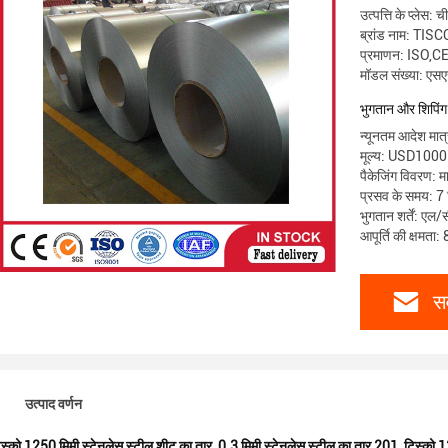
उत्पत्ति के प्लेस: च
ब्रांड नाम: T
प्रमाणन: ISO,C
मॉडल संख्या: ए
भुगतान और शिपिंग श
न्यूनतम आदेश मात
मूल्य: USD10
पैकेजिंग विवरण: मान
प्रसव के समय: 7
भुगतान शर्तें: एल/
आपूर्ति की क्षमता
सर
उत्पाद वर्णन
िस्को 1250 मिमी स्टेनलेस स्टील शीट का तार
,
0.3 मिमी स्टेनलेस स्टील का तार 201
,
टिस्को 1